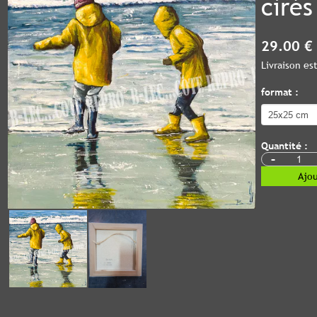
cirés
29.00 €
Livraison e
format :
Quantité :
-
Ajou