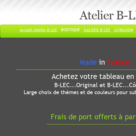
Atelier B-
Accueil Atelier B-LEC
BOUTIQUE
GALERIE B-LEC
LIVRAISON
Made
in
France
Achetez votre tableau en 
B-LEC...Original et B-LEC...Côté
Large choix de thèmes et de couleurs pour sub
Frais de port offerts à par