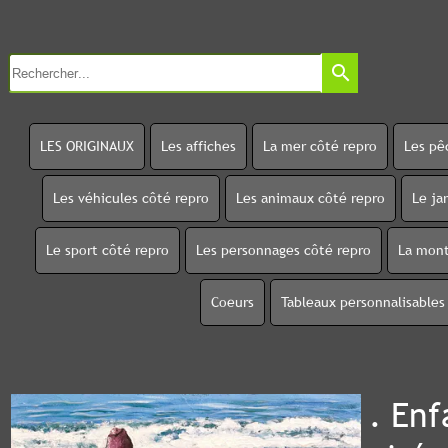
search
LES ORIGINAUX
Les affiches
La mer côté repro
Les pê
Les véhicules côté repro
Les animaux côté repro
Le ja
Le sport côté repro
Les personnages côté repro
La mont
Coeurs
Tableaux personnalisables
. Enf